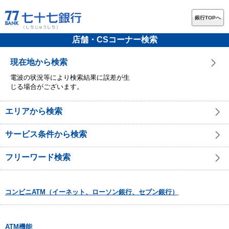
銀行TOPへ
店舗・CSコーナー検索
現在地から検索
電波の状況等により検索結果に誤差が生
じる場合がございます。
エリアから検索
サービス条件から検索
フリーワード検索
コンビニATM（イーネット、ローソン銀行、セブン銀行）
ATM機能