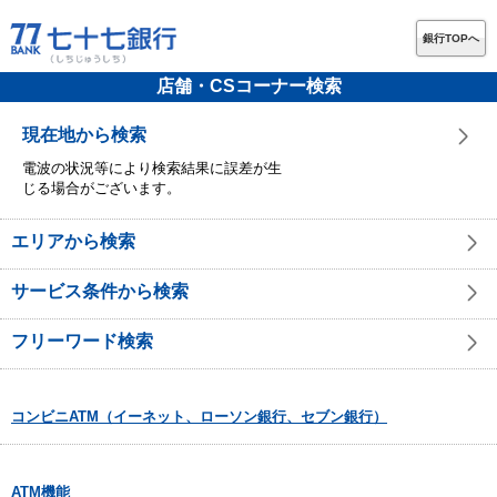
銀行TOPへ
店舗・CSコーナー検索
現在地から検索
電波の状況等により検索結果に誤差が生
じる場合がございます。
エリアから検索
サービス条件から検索
フリーワード検索
コンビニATM（イーネット、ローソン銀行、セブン銀行）
ATM機能