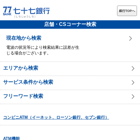
銀行TOPへ
店舗・CSコーナー検索
現在地から検索
電波の状況等により検索結果に誤差が生
じる場合がございます。
エリアから検索
サービス条件から検索
フリーワード検索
コンビニATM（イーネット、ローソン銀行、セブン銀行）
ATM機能