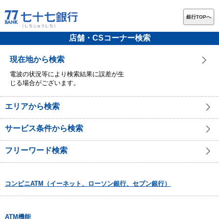
銀行TOPへ
店舗・CSコーナー検索
現在地から検索
電波の状況等により検索結果に誤差が生
じる場合がございます。
エリアから検索
サービス条件から検索
フリーワード検索
コンビニATM（イーネット、ローソン銀行、セブン銀行）
ATM機能