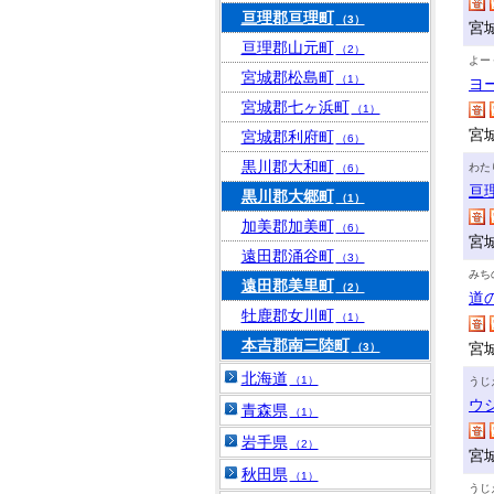
亘理郡亘理町
（3）
宮
亘理郡山元町
（2）
よー
宮城郡松島町
（1）
ヨ
宮城郡七ヶ浜町
（1）
宮
宮城郡利府町
（6）
黒川郡大和町
わた
（6）
亘
黒川郡大郷町
（1）
加美郡加美町
（6）
宮
遠田郡涌谷町
（3）
みち
遠田郡美里町
（2）
道
牡鹿郡女川町
（1）
本吉郡南三陸町
宮
（3）
北海道
（1）
うじ
ウ
青森県
（1）
岩手県
（2）
宮
秋田県
（1）
うじ