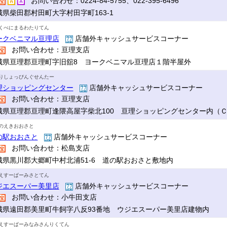
お問い合わせ：0224-84-5755、022-395-6496
城県柴田郡村田町大字村田字町163-1
くべにまるわたりてん
ークベニマル亘理店
店舗外キャッシュサービスコーナー
お問い合わせ：亘理支店
城県亘理郡亘理町字旧舘8 ヨークベニマル亘理店１階半屋外
りしょっぴんぐせんたー
理ショッピングセンター
店舗外キャッシュサービスコーナー
お問い合わせ：亘理支店
城県亘理郡亘理町逢隈高屋字柴北100 亘理ショッピングセンター内（
のえきおおさと
の駅おおさと
店舗外キャッシュサービスコーナー
お問い合わせ：松島支店
城県黒川郡大郷町中村北浦51-6 道の駅おおさと敷地内
えすーぱーみさとてん
ジエスーパー美里店
店舗外キャッシュサービスコーナー
お問い合わせ：小牛田支店
城県遠田郡美里町牛飼字八反93番地 ウジエスーパー美里店建物内
えすーぱーみなみさんりくてん