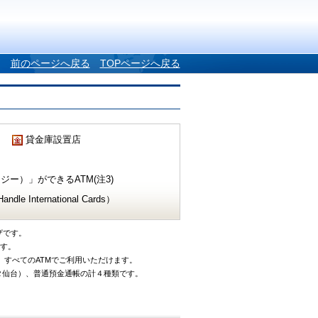
前のページへ戻る
TOPページへ戻る
貸金庫設置店
ー）」ができるATM(注3)
e International Cards）
ザです。
です。
、すべてのATMでご利用いただけます。
タ仙台）、普通預金通帳の計４種類です。