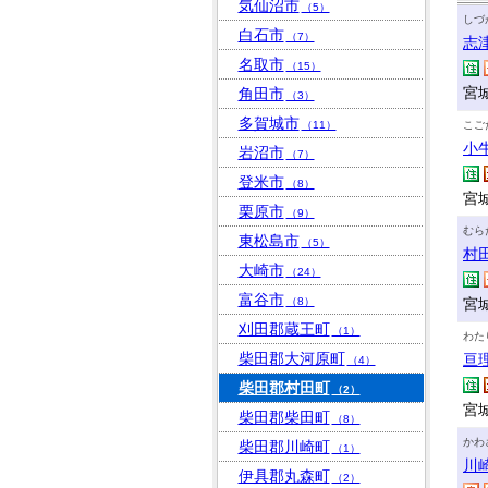
気仙沼市
（5）
しづ
白石市
（7）
志
名取市
（15）
宮
角田市
（3）
多賀城市
（11）
こご
小
岩沼市
（7）
登米市
（8）
宮
栗原市
（9）
むら
東松島市
（5）
村
大崎市
（24）
富谷市
（8）
宮
刈田郡蔵王町
（1）
わた
柴田郡大河原町
亘
（4）
柴田郡村田町
（2）
宮
柴田郡柴田町
（8）
かわ
柴田郡川崎町
（1）
川
伊具郡丸森町
（2）