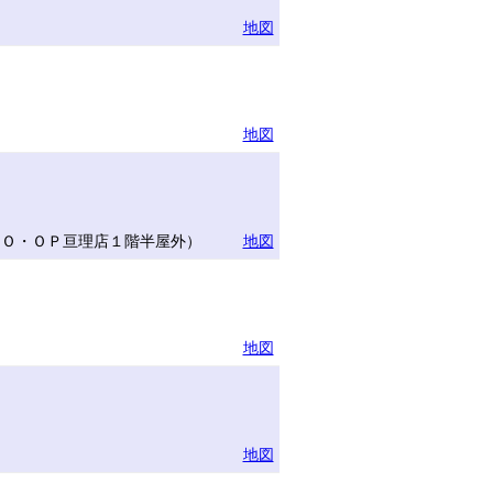
地図
地図
ＣＯ・ＯＰ亘理店１階半屋外）
地図
地図
地図