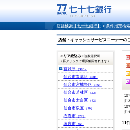
店舗検索【七十七銀行】
>
条件指定検
店舗・キャッシュサービスコーナーのご案内
エリア絞込み
※複数選択可
（再クリックで選択解除されます）
宮城県
（385）
仙台市青葉区
（68）
仙台市宮城野区
（25）
仙台市若林区
（23）
（注
仙台市太白区
（42）
（注
（注
仙台市泉区
（39）
（注
石巻市
（27）
11
塩竈市
（6）