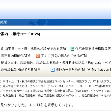
索結果
 (銀行コード 0125)
(注1)平日・土・日・祝日の相談ができる店舗
住宅金融支援機構取扱店
音声案内機能付ATM
宝くじ(注2)の購入ができるATM
硬貨入出金、現金振込、現金による税金・各種料金払込み「Pay-easy（ペイジ
通帳繰越(注4)ができるATM
海外カード対応ATM（ATMs that can Handl
1）平日・土・日・祝日の相談ができる店舗はローンセンター、相談プラザ、77ほけんプラ
2）購入できる宝くじは、ナンバーズ3、ナンバーズ4、ミニロト、ロト6、ロト7の計5種類
3）キャッシュカードによる振込および税金・各種料金払込み「Pay-easy（ペイジー）」は
4）対象通帳は、総合口座通帳、総合口座通帳（楽天イーグルス）、総合口座通帳（ベガル
件見つかりました。
1
～
11
件を表示しています。