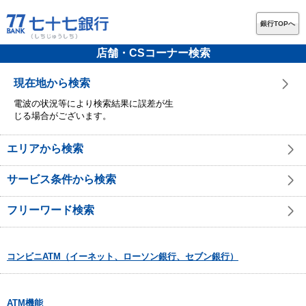
銀行TOPへ
店舗・CSコーナー検索
現在地から検索
電波の状況等により検索結果に誤差が生
じる場合がございます。
エリアから検索
サービス条件から検索
フリーワード検索
コンビニATM（イーネット、ローソン銀行、セブン銀行）
ATM機能