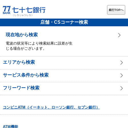
銀行TOPへ
店舗・CSコーナー検索
現在地から検索
電波の状況等により検索結果に誤差が生
じる場合がございます。
エリアから検索
サービス条件から検索
フリーワード検索
コンビニATM（イーネット、ローソン銀行、セブン銀行）
ATM機能