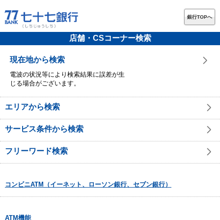
銀行TOPへ
店舗・CSコーナー検索
現在地から検索
電波の状況等により検索結果に誤差が生
じる場合がございます。
エリアから検索
サービス条件から検索
フリーワード検索
コンビニATM（イーネット、ローソン銀行、セブン銀行）
ATM機能