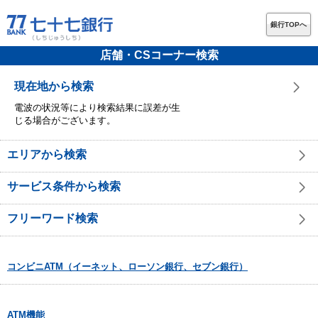
銀行TOPへ
店舗・CSコーナー検索
現在地から検索
電波の状況等により検索結果に誤差が生
じる場合がございます。
エリアから検索
サービス条件から検索
フリーワード検索
コンビニATM（イーネット、ローソン銀行、セブン銀行）
ATM機能