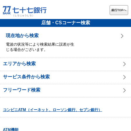
銀行TOPへ
店舗・CSコーナー検索
現在地から検索
電波の状況等により検索結果に誤差が生
じる場合がございます。
エリアから検索
サービス条件から検索
フリーワード検索
コンビニATM（イーネット、ローソン銀行、セブン銀行）
ATM機能