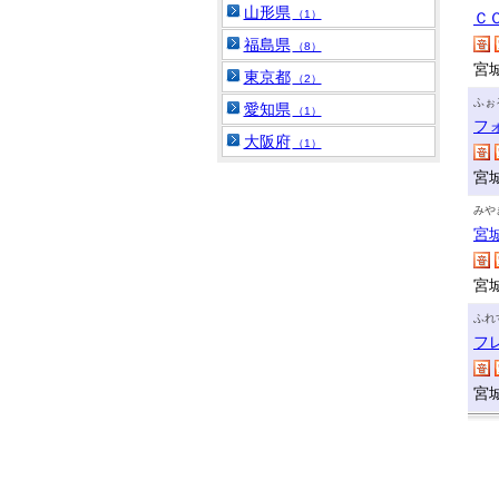
山形県
（1）
Ｃ
福島県
（8）
宮
東京都
（2）
ふぉ
愛知県
（1）
フ
大阪府
（1）
宮
みや
宮
宮
ふれ
フ
宮