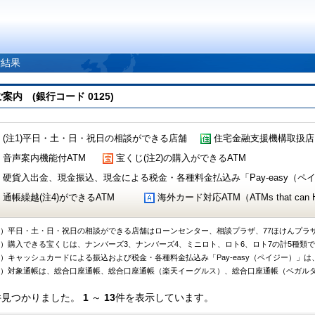
索結果
 (銀行コード 0125)
(注1)平日・土・日・祝日の相談ができる店舗
住宅金融支援機構取扱店
音声案内機能付ATM
宝くじ(注2)の購入ができるATM
硬貨入出金、現金振込、現金による税金・各種料金払込み「Pay-easy（ペイジ
通帳繰越(注4)ができるATM
海外カード対応ATM（ATMs that can Handl
1）平日・土・日・祝日の相談ができる店舗はローンセンター、相談プラザ、77ほけんプラ
2）購入できる宝くじは、ナンバーズ3、ナンバーズ4、ミニロト、ロト6、ロト7の計5種類
3）キャッシュカードによる振込および税金・各種料金払込み「Pay-easy（ペイジー）」は
4）対象通帳は、総合口座通帳、総合口座通帳（楽天イーグルス）、総合口座通帳（ベガル
件見つかりました。
1
～
13
件を表示しています。