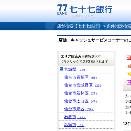
店舗検索【七十七銀行】
>
条件指定検
店舗・キャッシュサービスコーナーのご案内
エリア絞込み
※複数選択可
（再クリックで選択解除されます）
宮城県
（385）
仙台市青葉区
（68）
仙台市宮城野区
（25）
仙台市若林区
（23）
（注
仙台市太白区
（42）
（注
（注
仙台市泉区
（39）
（注
石巻市
（27）
13
塩竈市
（6）