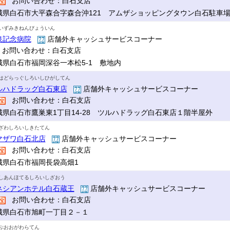
お問い合わせ：白石支店
城県白石市大平森合字森合沖121 アムザショッピングタウン白石駐車
いずみきねんびょういん
泉記念病院
店舗外キャッシュサービスコーナー
お問い合わせ：白石支店
城県白石市福岡深谷一本松5-1 敷地内
はどらっぐしろいしひがしてん
ルハドラッグ白石東店
店舗外キャッシュサービスコーナー
お問い合わせ：白石支店
城県白石市鷹巣東1丁目14-28 ツルハドラッグ白石東店１階半屋外
ざわしろいしきたてん
マザワ白石北店
店舗外キャッシュサービスコーナー
お問い合わせ：白石支店
城県白石市福岡長袋高畑1
しあんほてるしろいしざおう
ネシアンホテル白石蔵王
店舗外キャッシュサービスコーナー
お問い合わせ：白石支店
城県白石市旭町一丁目２－１
ぷおおがわらてん