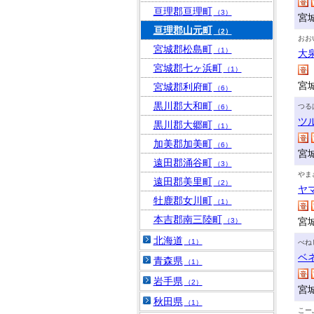
亘理郡亘理町
（3）
宮
亘理郡山元町
（2）
おお
宮城郡松島町
（1）
大
宮城郡七ヶ浜町
（1）
宮
宮城郡利府町
（6）
黒川郡大和町
つる
（6）
ツ
黒川郡大郷町
（1）
加美郡加美町
（6）
宮
遠田郡涌谷町
（3）
やま
遠田郡美里町
（2）
ヤ
牡鹿郡女川町
（1）
本吉郡南三陸町
宮
（3）
北海道
（1）
べね
ベ
青森県
（1）
岩手県
（2）
宮
秋田県
（1）
こー