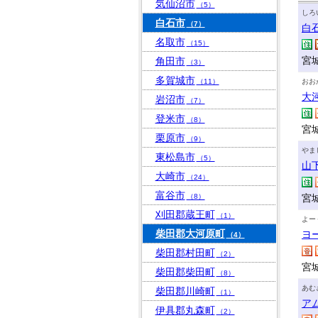
気仙沼市
（5）
しろ
白石市
（7）
白
名取市
（15）
宮
角田市
（3）
多賀城市
（11）
おお
大
岩沼市
（7）
登米市
（8）
宮
栗原市
（9）
やま
東松島市
（5）
山
大崎市
（24）
富谷市
（8）
宮
刈田郡蔵王町
（1）
よー
柴田郡大河原町
ヨ
（4）
柴田郡村田町
（2）
宮
柴田郡柴田町
（8）
あむ
柴田郡川崎町
（1）
ア
伊具郡丸森町
（2）