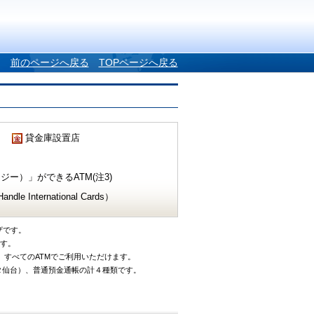
前のページへ戻る
TOPページへ戻る
貸金庫設置店
ー）」ができるATM(注3)
e International Cards）
ザです。
です。
、すべてのATMでご利用いただけます。
タ仙台）、普通預金通帳の計４種類です。