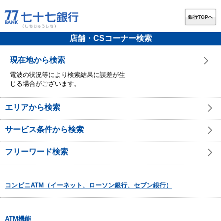
銀行TOPへ
店舗・CSコーナー検索
現在地から検索
電波の状況等により検索結果に誤差が生
じる場合がございます。
エリアから検索
サービス条件から検索
フリーワード検索
コンビニATM（イーネット、ローソン銀行、セブン銀行）
ATM機能