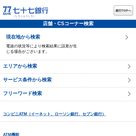
銀行TOPへ
店舗・CSコーナー検索
現在地から検索
電波の状況等により検索結果に誤差が生
じる場合がございます。
エリアから検索
サービス条件から検索
フリーワード検索
コンビニATM（イーネット、ローソン銀行、セブン銀行）
ATM機能