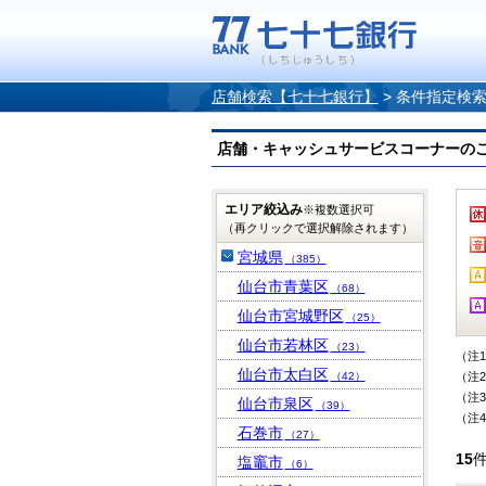
店舗検索【七十七銀行】
>
条件指定検
店舗・キャッシュサービスコーナーのご案内
エリア絞込み
※複数選択可
（再クリックで選択解除されます）
宮城県
（385）
仙台市青葉区
（68）
仙台市宮城野区
（25）
仙台市若林区
（23）
（注
仙台市太白区
（42）
（注
（注
仙台市泉区
（39）
（注
石巻市
（27）
15
塩竈市
（6）