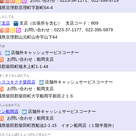
お問い合わせ：0223-34-1171、022-395-5729
城県亘理郡亘理町字新町64-4
したしてん
下支店
支店（出張所を含む） 支店コード：809
お問い合わせ：0223-37-1177、022-395-5879
城県亘理郡山元町山寺字山下64
のき
木
店舗外キャッシュサービスコーナー
お問い合わせ：船岡支店
郡柴田町槻木上町1-1-44
すこきくちしばたてん
レスコキクチ柴田店
店舗外キャッシュサービスコーナー
お問い合わせ：船岡支店
城県柴田郡柴田町大字船岡字新田２１６
んふなおかてん
オン船岡店
店舗外キャッシュサービスコーナー
お問い合わせ：船岡支店
城県柴田郡柴田町西船迫2-1-15 イオン船岡店（１階半屋外）
んたうんしばたしょっぴんぐせんたー