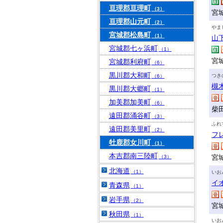
亘理郡亘理町
（3）
宮
亘理郡山元町
（2）
やま
宮城郡松島町
（1）
山
宮城郡七ヶ浜町
（1）
宮
宮城郡利府町
（6）
黒川郡大和町
つき
（6）
槻
黒川郡大郷町
（1）
加美郡加美町
（6）
柴田
遠田郡涌谷町
（3）
ふれ
遠田郡美里町
（2）
フ
牡鹿郡女川町
（1）
本吉郡南三陸町
宮
（3）
北海道
（1）
いお
イ
青森県
（1）
岩手県
（2）
宮
秋田県
（1）
いお