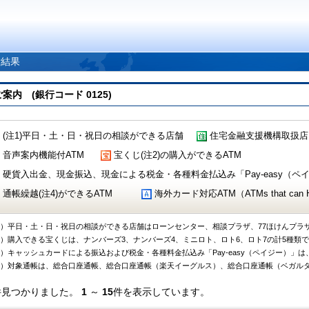
索結果
 (銀行コード 0125)
(注1)平日・土・日・祝日の相談ができる店舗
住宅金融支援機構取扱店
音声案内機能付ATM
宝くじ(注2)の購入ができるATM
硬貨入出金、現金振込、現金による税金・各種料金払込み「Pay-easy（ペイジ
通帳繰越(注4)ができるATM
海外カード対応ATM（ATMs that can Handl
1）平日・土・日・祝日の相談ができる店舗はローンセンター、相談プラザ、77ほけんプラ
2）購入できる宝くじは、ナンバーズ3、ナンバーズ4、ミニロト、ロト6、ロト7の計5種類
3）キャッシュカードによる振込および税金・各種料金払込み「Pay-easy（ペイジー）」は
4）対象通帳は、総合口座通帳、総合口座通帳（楽天イーグルス）、総合口座通帳（ベガル
件見つかりました。
1
～
15
件を表示しています。