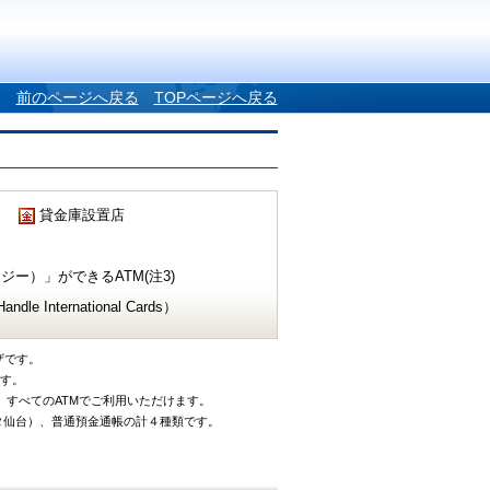
前のページへ戻る
TOPページへ戻る
貸金庫設置店
ー）」ができるATM(注3)
e International Cards）
ザです。
です。
、すべてのATMでご利用いただけます。
タ仙台）、普通預金通帳の計４種類です。