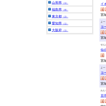
山形県
（1）
イ
福島県
（8）
宮
東京都
（2）
よー
愛知県
（1）
ヨ
大阪府
（1）
宮
せん
仙
宮
よー
ヨ
宮
わた
亘