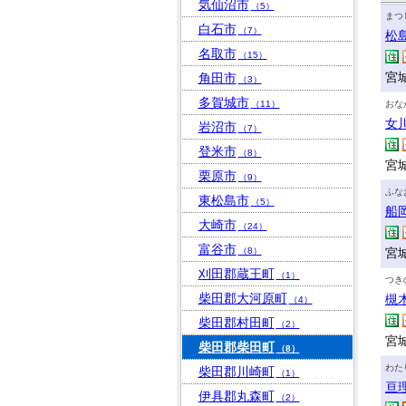
気仙沼市
（5）
まつ
白石市
（7）
松
名取市
（15）
宮
角田市
（3）
多賀城市
（11）
おな
女
岩沼市
（7）
登米市
（8）
宮
栗原市
（9）
ふな
東松島市
（5）
船
大崎市
（24）
富谷市
（8）
宮
刈田郡蔵王町
（1）
つき
柴田郡大河原町
槻
（4）
柴田郡村田町
（2）
宮
柴田郡柴田町
（8）
わた
柴田郡川崎町
（1）
亘
伊具郡丸森町
（2）