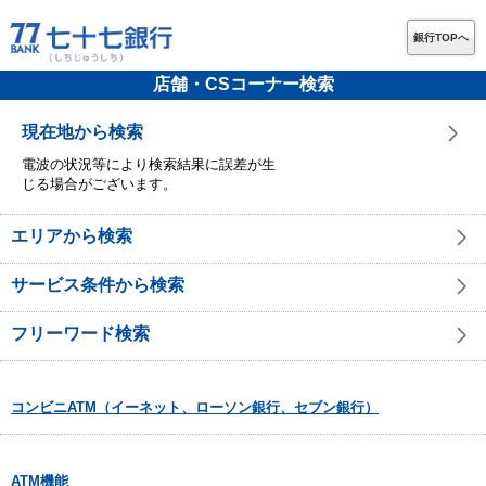
銀行TOPへ
店舗・CSコーナー検索
現在地から検索
電波の状況等により検索結果に誤差が生
じる場合がございます。
エリアから検索
サービス条件から検索
フリーワード検索
コンビニATM（イーネット、ローソン銀行、セブン銀行）
ATM機能