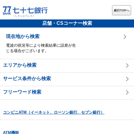
銀行TOPへ
店舗・CSコーナー検索
現在地から検索
電波の状況等により検索結果に誤差が生
じる場合がございます。
エリアから検索
サービス条件から検索
フリーワード検索
コンビニATM（イーネット、ローソン銀行、セブン銀行）
ATM機能