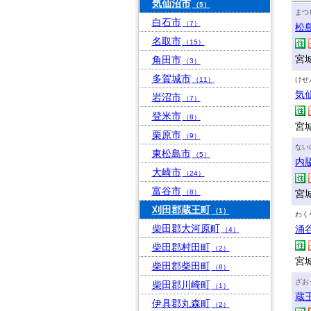
気仙沼市
（5）
まつ
白石市
（7）
松
名取市
（15）
宮
角田市
（3）
多賀城市
（11）
けせ
気
岩沼市
（7）
登米市
（8）
宮
栗原市
（9）
ない
東松島市
（5）
内
大崎市
（24）
富谷市
（8）
宮城
刈田郡蔵王町
（1）
わく
柴田郡大河原町
涌
（4）
柴田郡村田町
（2）
宮
柴田郡柴田町
（8）
ざお
柴田郡川崎町
（1）
蔵
伊具郡丸森町
（2）