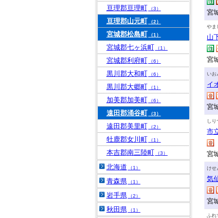
亘理郡亘理町
（3）
宮
亘理郡山元町
（2）
やま
宮城郡松島町
（1）
山
宮城郡七ヶ浜町
（1）
宮
宮城郡利府町
（6）
黒川郡大和町
いお
（6）
イ
黒川郡大郷町
（1）
加美郡加美町
（6）
宮
遠田郡涌谷町
（3）
しり
遠田郡美里町
（2）
市
牡鹿郡女川町
（1）
本吉郡南三陸町
宮
（3）
北海道
（1）
けせ
気
青森県
（1）
岩手県
（2）
宮
秋田県
（1）
ふれ