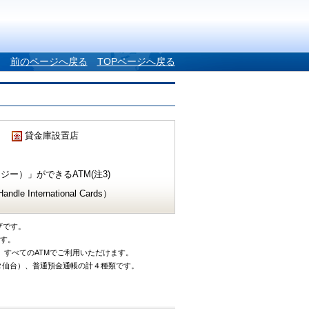
前のページへ戻る
TOPページへ戻る
貸金庫設置店
ー）」ができるATM(注3)
e International Cards）
ザです。
です。
、すべてのATMでご利用いただけます。
タ仙台）、普通預金通帳の計４種類です。