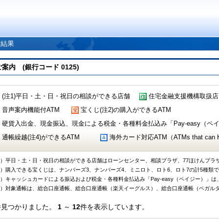
索結果
 (銀行コード 0125)
(注1)平日・土・日・祝日の相談ができる店舗
住宅金融支援機構取扱店
音声案内機能付ATM
宝くじ(注2)の購入ができるATM
硬貨入出金、現金振込、現金による税金・各種料金払込み「Pay-easy（ペイジ
通帳繰越(注4)ができるATM
海外カード対応ATM（ATMs that can Handl
1）平日・土・日・祝日の相談ができる店舗はローンセンター、相談プラザ、77ほけんプラ
2）購入できる宝くじは、ナンバーズ3、ナンバーズ4、ミニロト、ロト6、ロト7の計5種類
3）キャッシュカードによる振込および税金・各種料金払込み「Pay-easy（ペイジー）」は
4）対象通帳は、総合口座通帳、総合口座通帳（楽天イーグルス）、総合口座通帳（ベガル
件見つかりました。
1
～
12
件を表示しています。