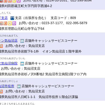
お問い合わせ：0224-33-2031、022-395-5094
城県刈田郡蔵王町大字円田字西浦4-2
したしてん
下支店
支店（出張所を含む） 支店コード：809
お問い合わせ：0223-37-1177、022-395-5879
城県亘理郡山元町山寺字山下64
んけせんぬまてん
オン気仙沼店
店舗外キャッシュサービスコーナー
お問い合わせ：気仙沼支店
城県気仙沼市赤岩館下6-1外 イオン気仙沼店１階半屋外
つけせんぬまびょういん
立気仙沼病院
店舗外キャッシュサービスコーナー
お問い合わせ：気仙沼支店
城県気仙沼市赤岩杉ノ沢8番地2 気仙沼市立病院1階フロア内
んぬましやくしょ
仙沼市役所
店舗外キャッシュサービスコーナー
お問い合わせ：気仙沼支店
城県気仙沼市八日町1-1-1 気仙沼市役所１階会計課脇
すこきくちやましたえきまえてん