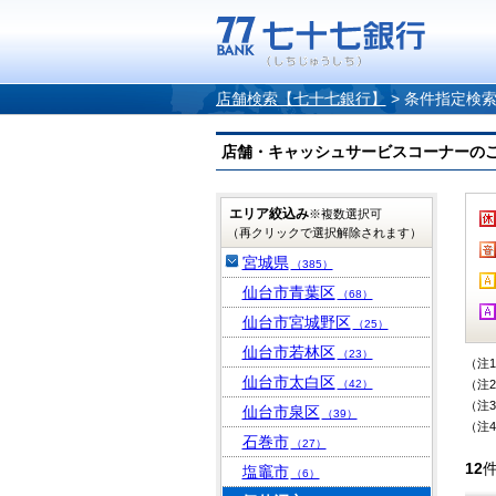
店舗検索【七十七銀行】
>
条件指定検
店舗・キャッシュサービスコーナーのご案内
エリア絞込み
※複数選択可
（再クリックで選択解除されます）
宮城県
（385）
仙台市青葉区
（68）
仙台市宮城野区
（25）
仙台市若林区
（23）
（注
仙台市太白区
（42）
（注
（注
仙台市泉区
（39）
（注
石巻市
（27）
12
塩竈市
（6）