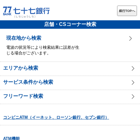
銀行TOPへ
店舗・CSコーナー検索
現在地から検索
電波の状況等により検索結果に誤差が生
じる場合がございます。
エリアから検索
サービス条件から検索
フリーワード検索
コンビニATM（イーネット、ローソン銀行、セブン銀行）
ATM機能