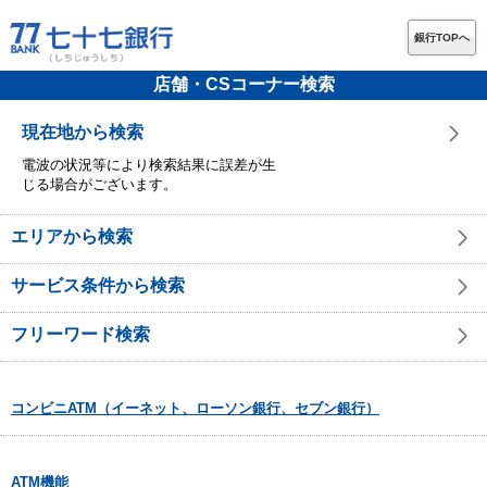
銀行TOPへ
店舗・CSコーナー検索
現在地から検索
電波の状況等により検索結果に誤差が生
じる場合がございます。
エリアから検索
サービス条件から検索
フリーワード検索
コンビニATM（イーネット、ローソン銀行、セブン銀行）
ATM機能