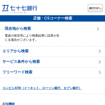
銀行TOPへ
店舗・CSコーナー検索
現在地から検索
電波の状況等により検索結果に誤差が生
じる場合がございます。
エリアから検索
サービス条件から検索
フリーワード検索
コンビニATM（イーネット、ローソン銀行、セブン銀行）
ATM機能