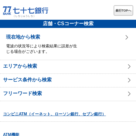
銀行TOPへ
店舗・CSコーナー検索
現在地から検索
電波の状況等により検索結果に誤差が生
じる場合がございます。
エリアから検索
サービス条件から検索
フリーワード検索
コンビニATM（イーネット、ローソン銀行、セブン銀行）
ATM機能