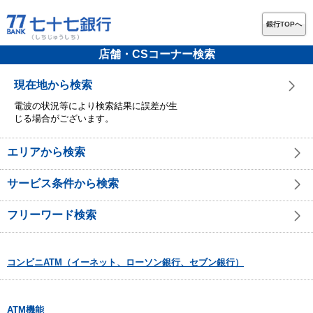
銀行TOPへ
店舗・CSコーナー検索
現在地から検索
電波の状況等により検索結果に誤差が生
じる場合がございます。
エリアから検索
サービス条件から検索
フリーワード検索
コンビニATM（イーネット、ローソン銀行、セブン銀行）
ATM機能