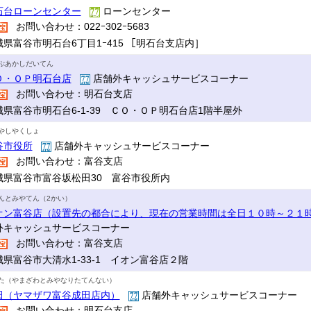
石台ローンセンター
ローンセンター
お問い合わせ：022ｰ302ｰ5683
城県富谷市明石台6丁目1ｰ415 ［明石台支店内］
ぷあかしだいてん
Ｏ・ＯＰ明石台店
店舗外キャッシュサービスコーナー
お問い合わせ：明石台支店
城県富谷市明石台6-1-39 ＣＯ・ＯＰ明石台店1階半屋外
やしやくしょ
谷市役所
店舗外キャッシュサービスコーナー
お問い合わせ：富谷支店
城県富谷市富谷坂松田30 富谷市役所内
んとみやてん（2かい）
オン富谷店（設置先の都合により、現在の営業時間は全日１０時～２１
外キャッシュサービスコーナー
お問い合わせ：富谷支店
城県富谷市大清水1-33-1 イオン富谷店２階
た（やまざわとみやなりたてんない）
田（ヤマザワ富谷成田店内）
店舗外キャッシュサービスコーナー
お問い合わせ：明石台支店