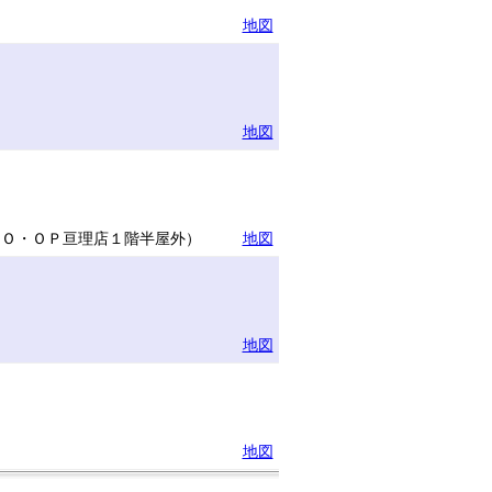
地図
地図
ＣＯ・ＯＰ亘理店１階半屋外）
地図
地図
地図