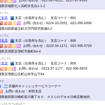
お問い合わせ：022-357-4111、022-797-4393
城県宮城郡七ヶ浜町汐見台1-1-2
うしてん
王支店
支店（出張所を含む） 支店コード：801
お問い合わせ：0224-33-2031、022-395-5094
城県刈田郡蔵王町大字円田字西浦4-2
りしてん
理支店
支店（出張所を含む） 支店コード：808
お問い合わせ：0223-34-1171、022-395-5729
城県亘理郡亘理町字新町64-4
したしてん
下支店
支店（出張所を含む） 支店コード：809
お問い合わせ：0223-37-1177、022-395-5879
城県亘理郡山元町山寺字山下64
さき
崎
店舗外キャッシュサービスコーナー
お問い合わせ：村田支店
城県柴田郡川崎町前川裏丁８０ クスリのアオキ川崎店敷地内
いしだいろーんせんたー