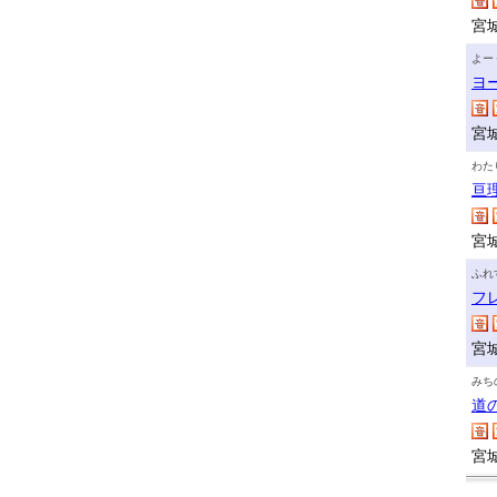
宮
よー
ヨ
宮
わた
亘
宮
ふれ
フ
宮
みち
道
宮