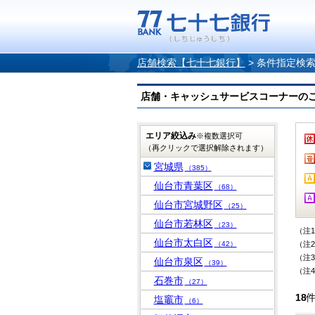
店舗検索【七十七銀行】
>
条件指定検
店舗・キャッシュサービスコーナーのご案内
エリア絞込み
※複数選択可
（再クリックで選択解除されます）
宮城県
（385）
仙台市青葉区
（68）
仙台市宮城野区
（25）
仙台市若林区
（23）
（注
仙台市太白区
（42）
（注
（注
仙台市泉区
（39）
（注
石巻市
（27）
18
塩竈市
（6）