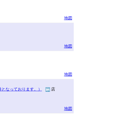
地図
地図
地図
時となっております。）
店
地図