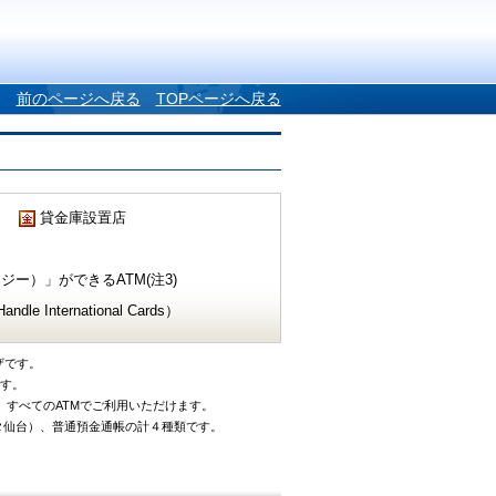
前のページへ戻る
TOPページへ戻る
貸金庫設置店
ー）」ができるATM(注3)
e International Cards）
ザです。
です。
、すべてのATMでご利用いただけます。
タ仙台）、普通預金通帳の計４種類です。