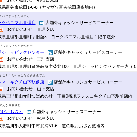
城県富谷市成田1-6-8（ヤマザワ富谷成田店敷地内）
くべにまるわたりてん
ークベニマル亘理店
店舗外キャッシュサービスコーナー
お問い合わせ：亘理支店
城県亘理郡亘理町字旧舘8 ヨークベニマル亘理店１階半屋外
りしょっぴんぐせんたー
理ショッピングセンター
店舗外キャッシュサービスコーナー
お問い合わせ：亘理支店
城県亘理郡亘理町逢隈高屋字柴北100 亘理ショッピングセンター内（
すこきくちやましたえきまえてん
レスコキクチ山下駅前店
店舗外キャッシュサービスコーナー
お問い合わせ：山下支店
城県亘理郡山元町つばめの杜一丁目9番地フレスコキクチ山下駅前店内
のえきおおさと
の駅おおさと
店舗外キャッシュサービスコーナー
お問い合わせ：松島支店
城県黒川郡大郷町中村北浦51-6 道の駅おおさと敷地内