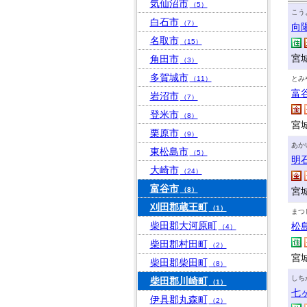
気仙沼市
（5）
こう
白石市
（7）
向
名取市
（15）
宮
角田市
（3）
多賀城市
（11）
とみ
富
岩沼市
（7）
登米市
（8）
宮城
栗原市
（9）
あか
東松島市
（5）
明
大崎市
（24）
富谷市
（8）
宮
刈田郡蔵王町
（1）
まつ
柴田郡大河原町
松
（4）
柴田郡村田町
（2）
宮
柴田郡柴田町
（8）
しち
柴田郡川崎町
（1）
七
伊具郡丸森町
（2）