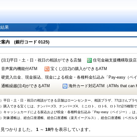
索結果
 (銀行コード 0125)
(注1)平日・土・日・祝日の相談ができる店舗
住宅金融支援機構取扱店
音声案内機能付ATM
宝くじ(注2)の購入ができるATM
硬貨入出金、現金振込、現金による税金・各種料金払込み「Pay-easy（ペイジ
通帳繰越(注4)ができるATM
海外カード対応ATM（ATMs that can Handl
1）平日・土・日・祝日の相談ができる店舗はローンセンター、相談プラザ、77ほけんプラ
2）購入できる宝くじは、ナンバーズ3、ナンバーズ4、ミニロト、ロト6、ロト7の計5種類
3）キャッシュカードによる振込および税金・各種料金払込み「Pay-easy（ペイジー）」は
4）対象通帳は、総合口座通帳、総合口座通帳（楽天イーグルス）、総合口座通帳（ベガル
件見つかりました。
1
～
18
件を表示しています。