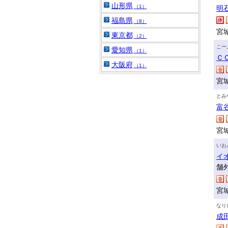
山形県
（1）
明
福島県
（8）
宮
東京都
（2）
こー
愛知県
（1）
Ｃ
大阪府
（1）
宮
とみ
富
宮
いお
イ
舗
宮
なり
成