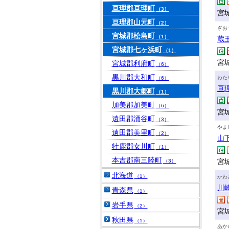
亘理郡亘理町
（3）
宮
亘理郡山元町
（2）
ざお
宮城郡松島町
（1）
蔵
宮城郡七ヶ浜町
（1）
宮
宮城郡利府町
（6）
黒川郡大和町
わた
（6）
亘
黒川郡大郷町
（1）
加美郡加美町
（6）
宮
遠田郡涌谷町
（3）
やま
遠田郡美里町
（2）
山
牡鹿郡女川町
（1）
本吉郡南三陸町
宮
（3）
北海道
（1）
かわ
川
青森県
（1）
岩手県
（2）
宮
秋田県
（1）
あか