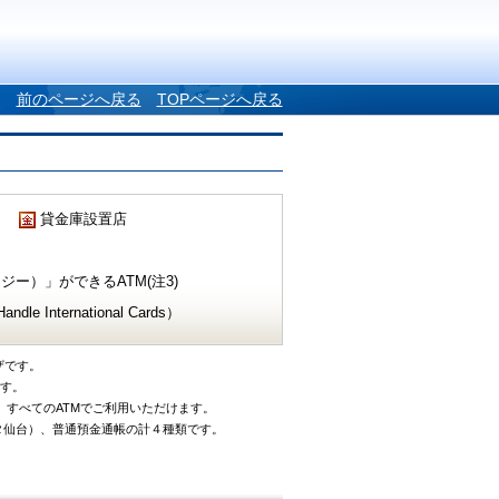
前のページへ戻る
TOPページへ戻る
貸金庫設置店
ー）」ができるATM(注3)
e International Cards）
ザです。
です。
、すべてのATMでご利用いただけます。
タ仙台）、普通預金通帳の計４種類です。