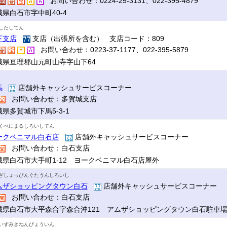
お問い合わせ：0224-25-3131、022-395-4879
城県白石市字中町40-4
したしてん
下支店
支店（出張所を含む） 支店コード：809
お問い合わせ：0223-37-1177、022-395-5879
城県亘理郡山元町山寺字山下64
馬
店舗外キャッシュサービスコーナー
お問い合わせ：多賀城支店
県多賀城市下馬5-3-1
くべにまるしろいしてん
ークベニマル白石店
店舗外キャッシュサービスコーナー
お問い合わせ：白石支店
城県白石市大手町1-12 ヨークベニマル白石店屋外
ざしょっぴんぐたうんしろいし
ムザショッピングタウン白石
店舗外キャッシュサービスコーナー
お問い合わせ：白石支店
城県白石市大平森合字森合沖121 アムザショッピングタウン白石駐車
いずみきねんびょういん