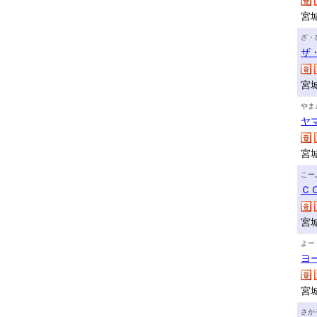
宮
ざ・
ザ
宮
やま
ヤ
宮
こー
Ｃ
宮
よー
ヨ
宮
さか