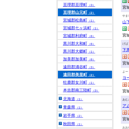
亘理郡亘理町
（3）
宮
亘理郡山元町
（2）
やま
宮城郡松島町
（1）
山
宮城郡七ヶ浜町
（1）
宮
宮城郡利府町
（6）
黒川郡大和町
げば
（6）
下
黒川郡大郷町
（1）
加美郡加美町
（6）
宮城
遠田郡涌谷町
（3）
よー
遠田郡美里町
（2）
ヨ
牡鹿郡女川町
（1）
本吉郡南三陸町
宮
（3）
北海道
（1）
あむ
ア
青森県
（1）
岩手県
（2）
宮
秋田県
（1）
おお