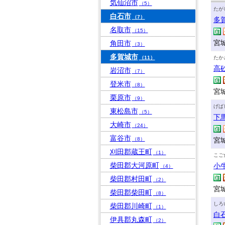
気仙沼市
（5）
たが
白石市
（7）
多
名取市
（15）
宮城
角田市
（3）
多賀城市
（11）
たか
高
岩沼市
（7）
登米市
（8）
宮城
栗原市
（9）
げば
東松島市
（5）
下
大崎市
（24）
富谷市
（8）
宮
刈田郡蔵王町
（1）
こご
柴田郡大河原町
小
（4）
柴田郡村田町
（2）
宮
柴田郡柴田町
（8）
しろ
柴田郡川崎町
（1）
白
伊具郡丸森町
（2）