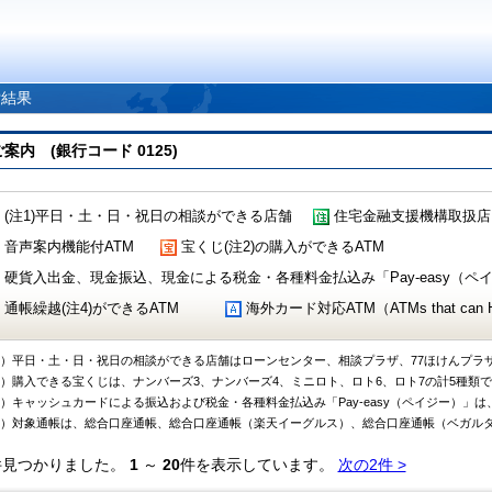
索結果
 (銀行コード 0125)
(注1)平日・土・日・祝日の相談ができる店舗
住宅金融支援機構取扱店
音声案内機能付ATM
宝くじ(注2)の購入ができるATM
硬貨入出金、現金振込、現金による税金・各種料金払込み「Pay-easy（ペイジ
通帳繰越(注4)ができるATM
海外カード対応ATM（ATMs that can Handl
1）平日・土・日・祝日の相談ができる店舗はローンセンター、相談プラザ、77ほけんプラ
2）購入できる宝くじは、ナンバーズ3、ナンバーズ4、ミニロト、ロト6、ロト7の計5種類
3）キャッシュカードによる振込および税金・各種料金払込み「Pay-easy（ペイジー）」は
4）対象通帳は、総合口座通帳、総合口座通帳（楽天イーグルス）、総合口座通帳（ベガル
件見つかりました。
1
～
20
件を表示しています。
次の2件 >