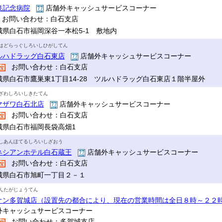
泉記念病院
店舗外キャッシュサービスコーナー
お問い合わせ：白石支店
城県白石市福岡深谷一本松5-1 敷地内
はどらっぐしろいしひがしてん
ルハドラッグ白石東店
店舗外キャッシュサービスコーナー
お問い合わせ：白石支店
城県白石市鷹巣東1丁目14-28 ツルハドラッグ白石東店１階半屋外
ざわしろいしきたてん
マザワ白石北店
店舗外キャッシュサービスコーナー
お問い合わせ：白石支店
城県白石市福岡長袋高畑1
しあんほてるしろいしざおう
ネシアンホテル白石蔵王
店舗外キャッシュサービスコーナー
お問い合わせ：白石支店
城県白石市旭町一丁目２－１
んたがじょうてん
オン多賀城店（設置先の都合により、現在の営業時間は全日８時～２２
外キャッシュサービスコーナー
お問い合わせ：多賀城支店