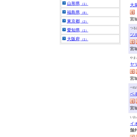
山形県
（1）
大
福島県
（8）
宮
東京都
（2）
つる
愛知県
（1）
ツ
大阪府
（1）
宮
やま
ヤ
宮
べね
ベ
宮
いお
イ
舗