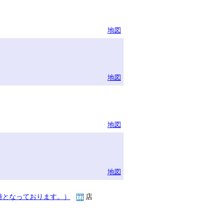
地図
地図
地図
地図
時となっております。）
店