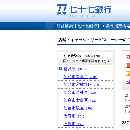
店舗検索【七十七銀行】
>
条件指定検
店舗・キャッシュサービスコーナーのご案内
エリア絞込み
※複数選択可
（再クリックで選択解除されます）
宮城県
（385）
仙台市青葉区
（68）
仙台市宮城野区
（25）
仙台市若林区
（23）
（注
仙台市太白区
（42）
（注
（注
仙台市泉区
（39）
（注
石巻市
（27）
22
塩竈市
（6）