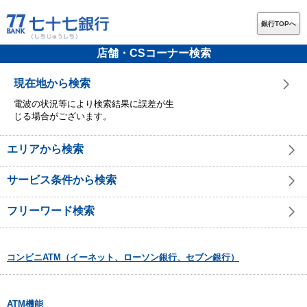
銀行TOPへ
店舗・CSコーナー検索
現在地から検索
電波の状況等により検索結果に誤差が生
じる場合がございます。
エリアから検索
サービス条件から検索
フリーワード検索
コンビニATM（イーネット、ローソン銀行、セブン銀行）
ATM機能