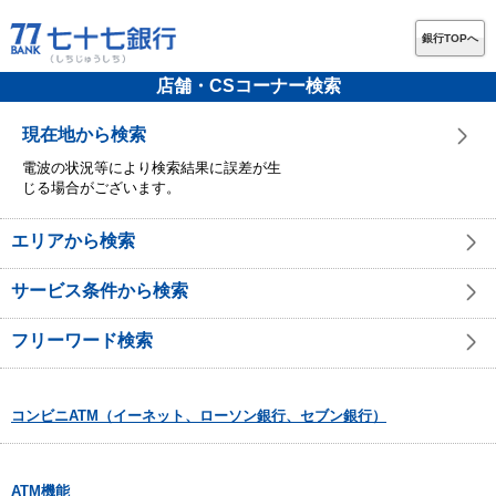
銀行TOPへ
店舗・CSコーナー検索
現在地から検索
電波の状況等により検索結果に誤差が生
じる場合がございます。
エリアから検索
サービス条件から検索
フリーワード検索
コンビニATM（イーネット、ローソン銀行、セブン銀行）
ATM機能