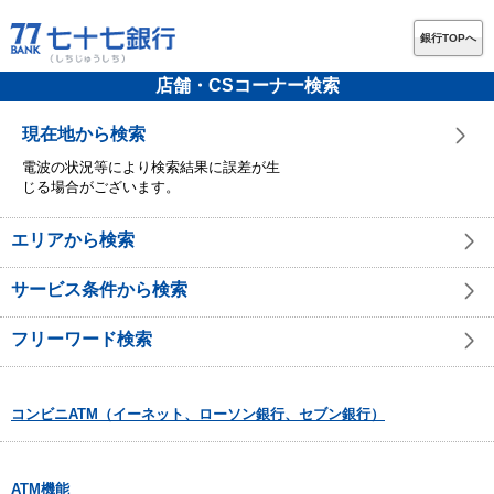
銀行TOPへ
店舗・CSコーナー検索
現在地から検索
電波の状況等により検索結果に誤差が生
じる場合がございます。
エリアから検索
サービス条件から検索
フリーワード検索
コンビニATM（イーネット、ローソン銀行、セブン銀行）
ATM機能