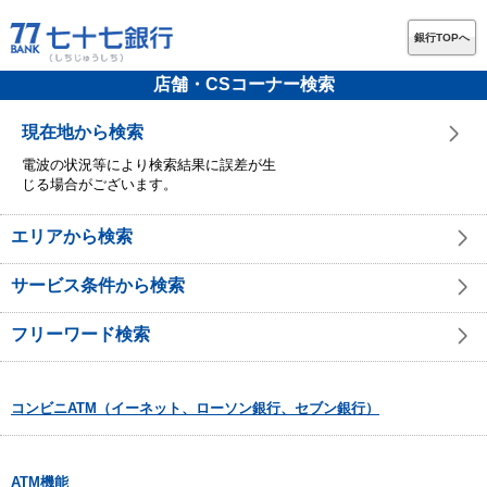
銀行TOPへ
店舗・CSコーナー検索
現在地から検索
電波の状況等により検索結果に誤差が生
じる場合がございます。
エリアから検索
サービス条件から検索
フリーワード検索
コンビニATM（イーネット、ローソン銀行、セブン銀行）
ATM機能