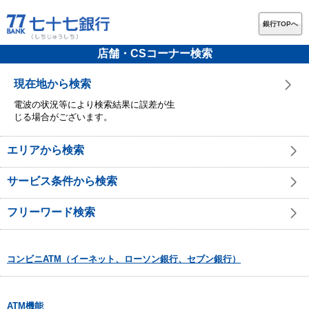
銀行TOPへ
店舗・CSコーナー検索
現在地から検索
電波の状況等により検索結果に誤差が生
じる場合がございます。
エリアから検索
サービス条件から検索
フリーワード検索
コンビニATM（イーネット、ローソン銀行、セブン銀行）
ATM機能