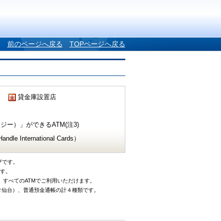
前のページへ戻る
TOPページへ戻る
貸金庫設置店
ー）」ができるATM(注3)
e International Cards）
ザです。
です。
、すべてのATMでご利用いただけます。
タ仙台）、普通預金通帳の計４種類です。