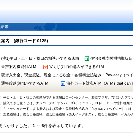
索結果
 (銀行コード 0125)
(注1)平日・土・日・祝日の相談ができる店舗
住宅金融支援機構取扱店
音声案内機能付ATM
宝くじ(注2)の購入ができるATM
硬貨入出金、現金振込、現金による税金・各種料金払込み「Pay-easy（ペイジ
通帳繰越(注4)ができるATM
海外カード対応ATM（ATMs that can Handl
1）平日・土・日・祝日の相談ができる店舗はローンセンター、相談プラザ、77ほけんプラ
2）購入できる宝くじは、ナンバーズ3、ナンバーズ4、ミニロト、ロト6、ロト7の計5種類
3）キャッシュカードによる振込および税金・各種料金払込み「Pay-easy（ペイジー）」は
4）対象通帳は、総合口座通帳、総合口座通帳（楽天イーグルス）、総合口座通帳（ベガル
見つかりました。
1
～
6
件を表示しています。