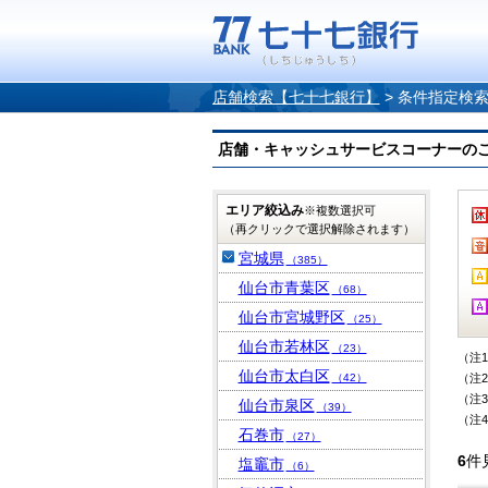
店舗検索【七十七銀行】
>
条件指定検
店舗・キャッシュサービスコーナーのご案内
エリア絞込み
※複数選択可
（再クリックで選択解除されます）
宮城県
（385）
仙台市青葉区
（68）
仙台市宮城野区
（25）
仙台市若林区
（23）
（注
仙台市太白区
（42）
（注
（注
仙台市泉区
（39）
（注
石巻市
（27）
6
件
塩竈市
（6）