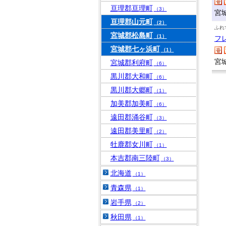
亘理郡亘理町
（3）
宮
亘理郡山元町
（2）
ふれ
宮城郡松島町
（1）
フ
宮城郡七ヶ浜町
（1）
宮
宮城郡利府町
（6）
黒川郡大和町
（6）
黒川郡大郷町
（1）
加美郡加美町
（6）
遠田郡涌谷町
（3）
遠田郡美里町
（2）
牡鹿郡女川町
（1）
本吉郡南三陸町
（3）
北海道
（1）
青森県
（1）
岩手県
（2）
秋田県
（1）