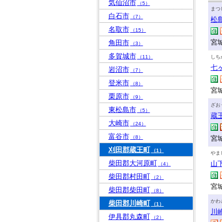
気仙沼市
（5）
まつ
白石市
（7）
松
名取市
（15）
宮
角田市
（3）
多賀城市
（11）
しち
七
岩沼市
（7）
登米市
（8）
宮
栗原市
（9）
ざお
東松島市
（5）
蔵
大崎市
（24）
富谷市
（8）
宮
刈田郡蔵王町
（1）
やま
柴田郡大河原町
山
（4）
柴田郡村田町
（2）
宮
柴田郡柴田町
（8）
かわ
柴田郡川崎町
（1）
川
伊具郡丸森町
（2）