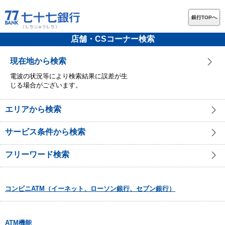
銀行TOPへ
店舗・CSコーナー検索
現在地から検索
電波の状況等により検索結果に誤差が生
じる場合がございます。
エリアから検索
サービス条件から検索
フリーワード検索
コンビニATM（イーネット、ローソン銀行、セブン銀行）
ATM機能