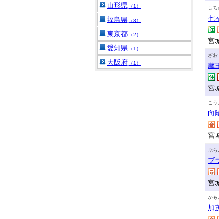
山形県
（1）
しち
七
福島県
（8）
東京都
（2）
宮
愛知県
（1）
ざお
大阪府
（1）
蔵
宮
こう
向
宮城
ぶら
ブ
宮
かも
加