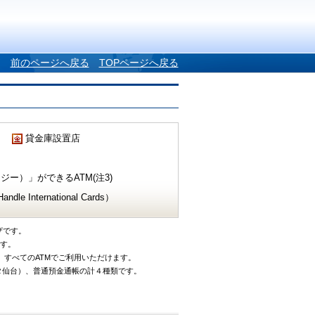
前のページへ戻る
TOPページへ戻る
貸金庫設置店
ー）」ができるATM(注3)
e International Cards）
ザです。
です。
、すべてのATMでご利用いただけます。
タ仙台）、普通預金通帳の計４種類です。