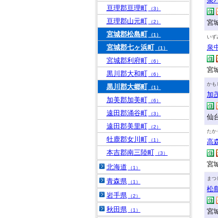
泉
亘理郡亘理町
（3）
亘理郡山元町
宮城
（2）
宮城郡松島町
（1）
いず
宮城郡七ヶ浜町
泉
（1）
宮城郡利府町
（6）
宮
黒川郡大和町
（6）
かも
黒川郡大郷町
（1）
加
加美郡加美町
（6）
遠田郡涌谷町
（3）
仙台
遠田郡美里町
（2）
たか
牡鹿郡女川町
（1）
高
本吉郡南三陸町
（3）
宮
北海道
（1）
まつ
青森県
（1）
松
岩手県
（2）
秋田県
（1）
宮