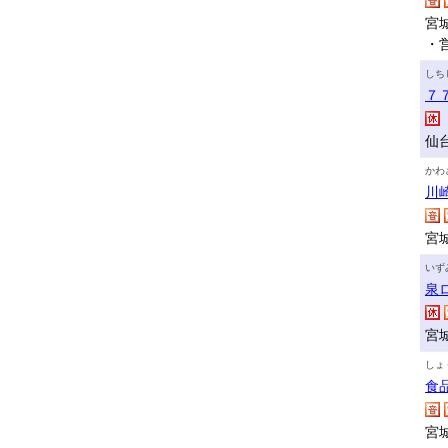
宮
・
しち
７
仙
かわ
川
宮
いず
泉
宮
しょ
食
宮