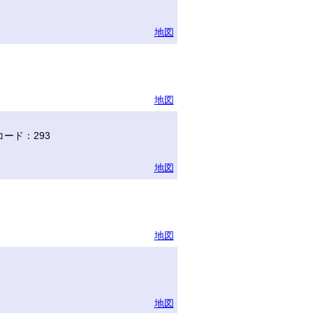
地図
地図
ード：293
地図
地図
地図