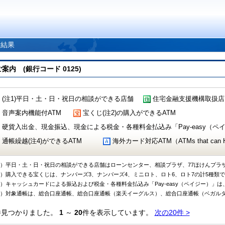
索結果
 (銀行コード 0125)
(注1)平日・土・日・祝日の相談ができる店舗
住宅金融支援機構取扱店
音声案内機能付ATM
宝くじ(注2)の購入ができるATM
硬貨入出金、現金振込、現金による税金・各種料金払込み「Pay-easy（ペイジ
通帳繰越(注4)ができるATM
海外カード対応ATM（ATMs that can Handl
1）平日・土・日・祝日の相談ができる店舗はローンセンター、相談プラザ、77ほけんプラ
2）購入できる宝くじは、ナンバーズ3、ナンバーズ4、ミニロト、ロト6、ロト7の計5種類
3）キャッシュカードによる振込および税金・各種料金払込み「Pay-easy（ペイジー）」は
4）対象通帳は、総合口座通帳、総合口座通帳（楽天イーグルス）、総合口座通帳（ベガル
件見つかりました。
1
～
20
件を表示しています。
次の20件 >