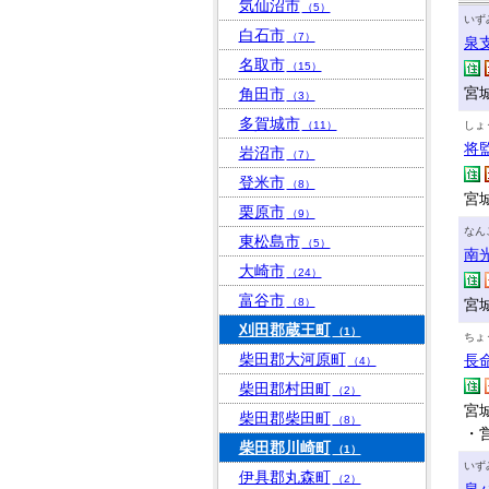
気仙沼市
（5）
いず
白石市
（7）
泉
名取市
（15）
宮
角田市
（3）
多賀城市
（11）
しょ
将
岩沼市
（7）
登米市
（8）
宮城
栗原市
（9）
なん
東松島市
（5）
南
大崎市
（24）
富谷市
（8）
宮城
刈田郡蔵王町
（1）
ちょ
柴田郡大河原町
長
（4）
柴田郡村田町
（2）
宮城
柴田郡柴田町
（8）
・
柴田郡川崎町
（1）
いず
伊具郡丸森町
（2）