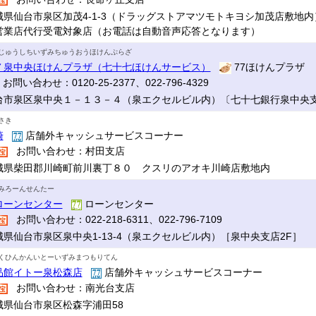
城県仙台市泉区加茂4-1-3（ドラッグストアマツモトキヨシ加茂店敷地内
営業店代行受電対象店（お電話は自動音声応答となります）
じゅうしちいずみちゅうおうほけんぷらざ
７泉中央ほけんプラザ（七十七ほけんサービス）
77ほけんプラザ
お問い合わせ：0120-25-2377、022-796-4329
台市泉区泉中央１－１３－４（泉エクセルビル内）〔七十七銀行泉中央支店
さき
崎
店舗外キャッシュサービスコーナー
お問い合わせ：村田支店
城県柴田郡川崎町前川裏丁８０ クスリのアオキ川崎店敷地内
みろーんせんたー
ローンセンター
ローンセンター
お問い合わせ：022-218-6311、022-796-7109
城県仙台市泉区泉中央1-13‐4（泉エクセルビル内）［泉中央支店2F］
くひんかんいとーいずみまつもりてん
品館イトー泉松森店
店舗外キャッシュサービスコーナー
お問い合わせ：南光台支店
城県仙台市泉区松森字浦田58