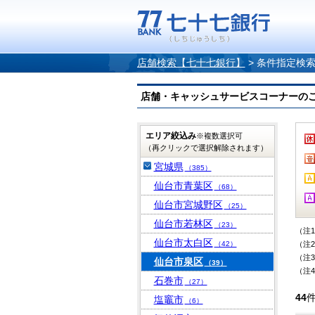
店舗検索【七十七銀行】
>
条件指定検
店舗・キャッシュサービスコーナーのご案内
エリア絞込み
※複数選択可
（再クリックで選択解除されます）
宮城県
（385）
仙台市青葉区
（68）
仙台市宮城野区
（25）
仙台市若林区
（23）
（注
仙台市太白区
（42）
（注
（注
仙台市泉区
（39）
（注
石巻市
（27）
44
塩竈市
（6）