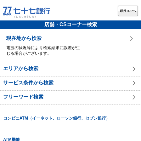
銀行TOPへ
店舗・CSコーナー検索
現在地から検索
電波の状況等により検索結果に誤差が生
じる場合がございます。
エリアから検索
サービス条件から検索
フリーワード検索
コンビニATM（イーネット、ローソン銀行、セブン銀行）
ATM機能