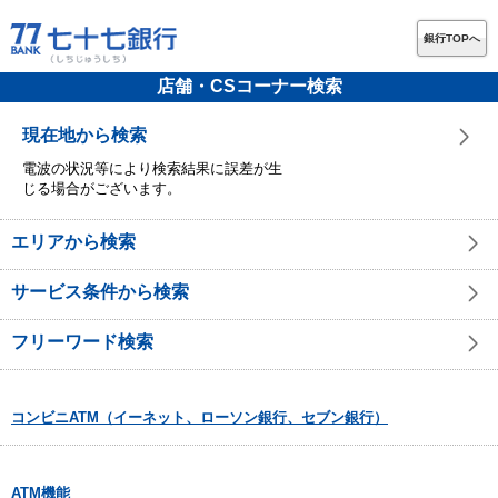
銀行TOPへ
店舗・CSコーナー検索
現在地から検索
電波の状況等により検索結果に誤差が生
じる場合がございます。
エリアから検索
サービス条件から検索
フリーワード検索
コンビニATM（イーネット、ローソン銀行、セブン銀行）
ATM機能