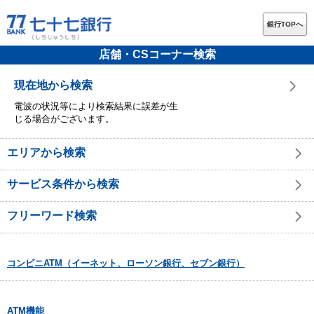
銀行TOPへ
店舗・CSコーナー検索
現在地から検索
電波の状況等により検索結果に誤差が生
じる場合がございます。
エリアから検索
サービス条件から検索
フリーワード検索
コンビニATM（イーネット、ローソン銀行、セブン銀行）
ATM機能