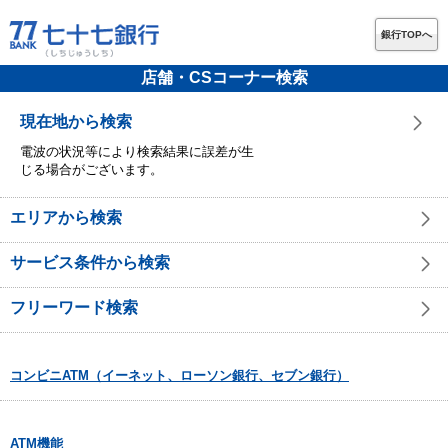
銀行TOPへ
店舗・CSコーナー検索
現在地から検索
電波の状況等により検索結果に誤差が生
じる場合がございます。
エリアから検索
サービス条件から検索
フリーワード検索
コンビニATM（イーネット、ローソン銀行、セブン銀行）
ATM機能