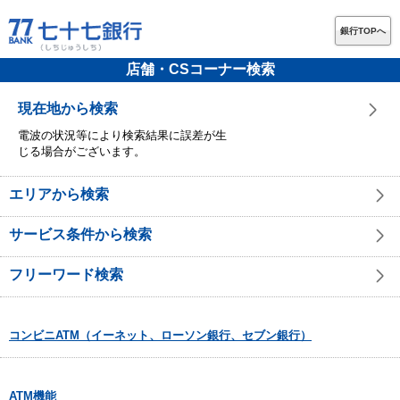
銀行TOPへ
店舗・CSコーナー検索
現在地から検索
電波の状況等により検索結果に誤差が生
じる場合がございます。
エリアから検索
サービス条件から検索
フリーワード検索
コンビニATM（イーネット、ローソン銀行、セブン銀行）
ATM機能