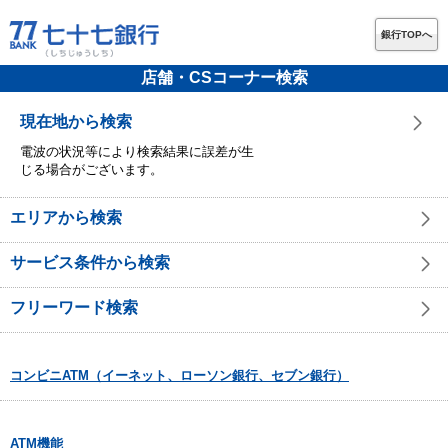
銀行TOPへ
店舗・CSコーナー検索
現在地から検索
電波の状況等により検索結果に誤差が生
じる場合がございます。
エリアから検索
サービス条件から検索
フリーワード検索
コンビニATM（イーネット、ローソン銀行、セブン銀行）
ATM機能