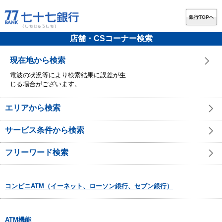
銀行TOPへ
店舗・CSコーナー検索
現在地から検索
電波の状況等により検索結果に誤差が生
じる場合がございます。
エリアから検索
サービス条件から検索
フリーワード検索
コンビニATM（イーネット、ローソン銀行、セブン銀行）
ATM機能