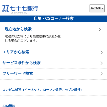
銀行TOPへ
店舗・CSコーナー検索
現在地から検索
電波の状況等により検索結果に誤差が生
じる場合がございます。
エリアから検索
サービス条件から検索
フリーワード検索
コンビニATM（イーネット、ローソン銀行、セブン銀行）
ATM機能