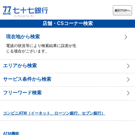
銀行TOPへ
店舗・CSコーナー検索
現在地から検索
電波の状況等により検索結果に誤差が生
じる場合がございます。
エリアから検索
サービス条件から検索
フリーワード検索
コンビニATM（イーネット、ローソン銀行、セブン銀行）
ATM機能