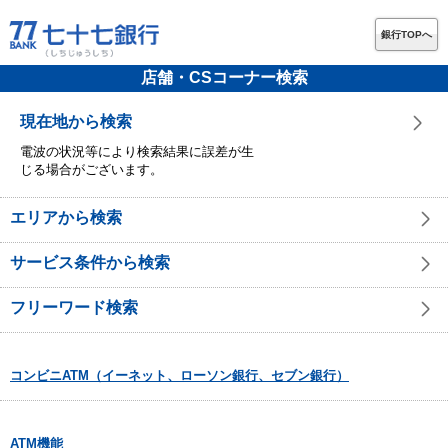
銀行TOPへ
店舗・CSコーナー検索
現在地から検索
電波の状況等により検索結果に誤差が生
じる場合がございます。
エリアから検索
サービス条件から検索
フリーワード検索
コンビニATM（イーネット、ローソン銀行、セブン銀行）
ATM機能