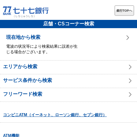
銀行TOPへ
店舗・CSコーナー検索
現在地から検索
電波の状況等により検索結果に誤差が生
じる場合がございます。
エリアから検索
サービス条件から検索
フリーワード検索
コンビニATM（イーネット、ローソン銀行、セブン銀行）
ATM機能