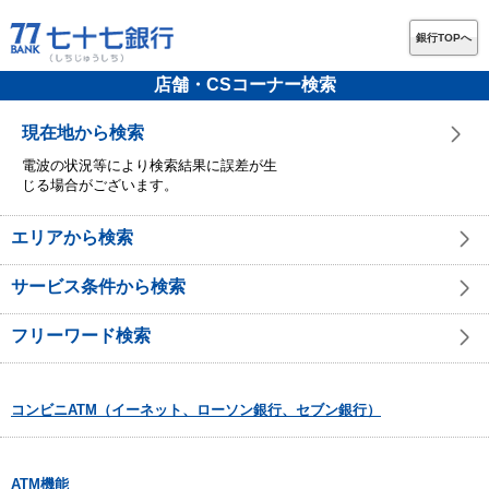
銀行TOPへ
店舗・CSコーナー検索
現在地から検索
電波の状況等により検索結果に誤差が生
じる場合がございます。
エリアから検索
サービス条件から検索
フリーワード検索
コンビニATM（イーネット、ローソン銀行、セブン銀行）
ATM機能