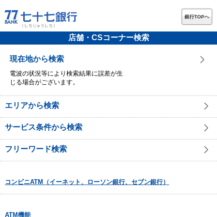
銀行TOPへ
店舗・CSコーナー検索
現在地から検索
電波の状況等により検索結果に誤差が生
じる場合がございます。
エリアから検索
サービス条件から検索
フリーワード検索
コンビニATM（イーネット、ローソン銀行、セブン銀行）
ATM機能