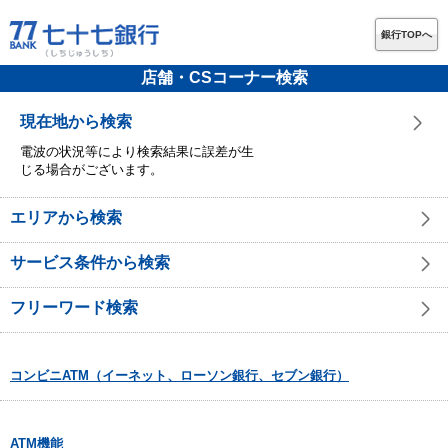
銀行TOPへ
店舗・CSコーナー検索
現在地から検索
電波の状況等により検索結果に誤差が生
じる場合がございます。
エリアから検索
サービス条件から検索
フリーワード検索
コンビニATM（イーネット、ローソン銀行、セブン銀行）
ATM機能