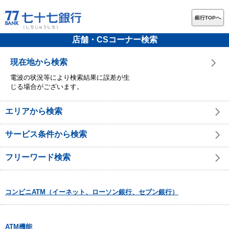
銀行TOPへ
店舗・CSコーナー検索
現在地から検索
電波の状況等により検索結果に誤差が生
じる場合がございます。
エリアから検索
サービス条件から検索
フリーワード検索
コンビニATM（イーネット、ローソン銀行、セブン銀行）
ATM機能