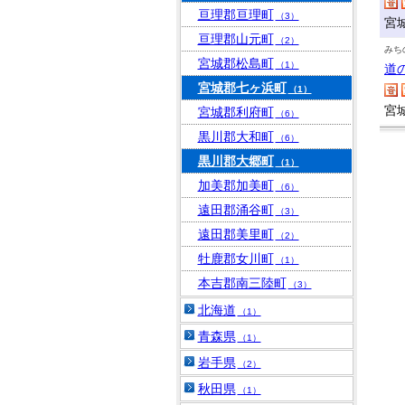
亘理郡亘理町
（3）
宮
亘理郡山元町
（2）
みち
宮城郡松島町
（1）
道
宮城郡七ヶ浜町
（1）
宮
宮城郡利府町
（6）
黒川郡大和町
（6）
黒川郡大郷町
（1）
加美郡加美町
（6）
遠田郡涌谷町
（3）
遠田郡美里町
（2）
牡鹿郡女川町
（1）
本吉郡南三陸町
（3）
北海道
（1）
青森県
（1）
岩手県
（2）
秋田県
（1）