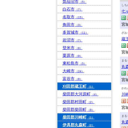
気仙沼市
（5）
しち
白石市
（7）
七
名取市
（15）
宮
角田市
（3）
多賀城市
（11）
ざお
蔵
岩沼市
（7）
登米市
（8）
宮
栗原市
（9）
まる
東松島市
（5）
丸
大崎市
（24）
富谷市
（8）
宮
刈田郡蔵王町
（1）
かわ
柴田郡大河原町
川
（4）
柴田郡村田町
（2）
宮
柴田郡柴田町
（8）
まる
柴田郡川崎町
（1）
丸
伊具郡丸森町
（2）