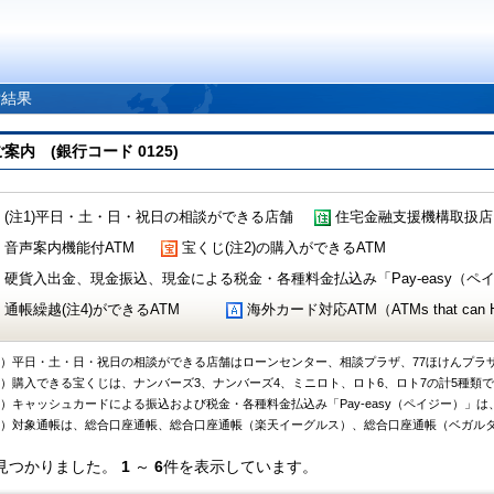
索結果
 (銀行コード 0125)
(注1)平日・土・日・祝日の相談ができる店舗
住宅金融支援機構取扱店
音声案内機能付ATM
宝くじ(注2)の購入ができるATM
硬貨入出金、現金振込、現金による税金・各種料金払込み「Pay-easy（ペイジ
通帳繰越(注4)ができるATM
海外カード対応ATM（ATMs that can Handl
1）平日・土・日・祝日の相談ができる店舗はローンセンター、相談プラザ、77ほけんプラ
2）購入できる宝くじは、ナンバーズ3、ナンバーズ4、ミニロト、ロト6、ロト7の計5種類
3）キャッシュカードによる振込および税金・各種料金払込み「Pay-easy（ペイジー）」は
4）対象通帳は、総合口座通帳、総合口座通帳（楽天イーグルス）、総合口座通帳（ベガル
見つかりました。
1
～
6
件を表示しています。