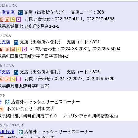
がはましてん
ヶ浜支店
支店（出張所を含む） 支店コード：308
お問い合わせ：022-357-4111、022-797-4393
城県宮城郡七ヶ浜町汐見台1-1-2
うしてん
王支店
支店（出張所を含む） 支店コード：801
お問い合わせ：0224-33-2031、022-395-5094
城県刈田郡蔵王町大字円田字西浦4-2
もりしてん
森支店
支店（出張所を含む） 支店コード：806
お問い合わせ：0224-72-2077、022-395-5529
城県伊具郡丸森町字町西22
さき
崎
店舗外キャッシュサービスコーナー
お問い合わせ：村田支店
城県柴田郡川崎町前川裏丁８０ クスリのアオキ川崎店敷地内
もりちょうやくば
森町役場
店舗外キャッシュサービスコーナー