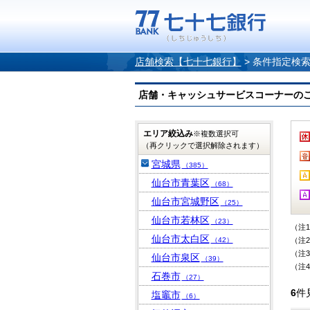
店舗検索【七十七銀行】
>
条件指定検
店舗・キャッシュサービスコーナーのご案内
エリア絞込み
※複数選択可
（再クリックで選択解除されます）
宮城県
（385）
仙台市青葉区
（68）
仙台市宮城野区
（25）
仙台市若林区
（23）
（注
仙台市太白区
（42）
（注
（注
仙台市泉区
（39）
（注
石巻市
（27）
6
件
塩竈市
（6）