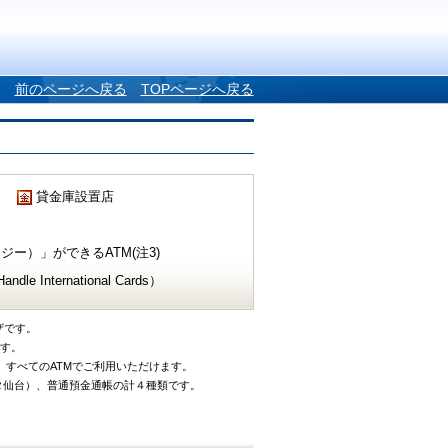
前のページへ戻る
TOPページへ戻る
貸金庫設置店
ー）」ができるATM(注3)
e International Cards）
ザです。
です。
、すべてのATMでご利用いただけます。
タ仙台）、普通預金通帳の計４種類です。