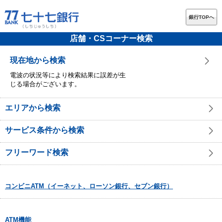
銀行TOPへ
店舗・CSコーナー検索
現在地から検索
電波の状況等により検索結果に誤差が生
じる場合がございます。
エリアから検索
サービス条件から検索
フリーワード検索
コンビニATM（イーネット、ローソン銀行、セブン銀行）
ATM機能