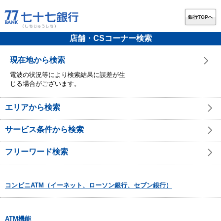
銀行TOPへ
店舗・CSコーナー検索
現在地から検索
電波の状況等により検索結果に誤差が生
じる場合がございます。
エリアから検索
サービス条件から検索
フリーワード検索
コンビニATM（イーネット、ローソン銀行、セブン銀行）
ATM機能